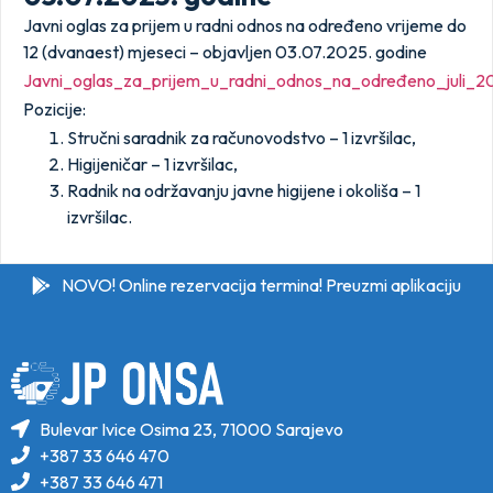
Javni oglas za prijem u radni odnos na određeno vrijeme do
12 (dvanaest) mjeseci – objavljen 03.07.2025. godine
Javni_oglas_za_prijem_u_radni_odnos_na_određeno_juli_2
Pozicije:
Stručni saradnik za računovodstvo – 1 izvršilac,
Higijeničar – 1 izvršilac,
Radnik na održavanju javne higijene i okoliša – 1
izvršilac.
NOVO! Online rezervacija termina! Preuzmi aplikaciju
Bulevar Ivice Osima 23, 71000 Sarajevo
+387 33 646 470
+387 33 646 471