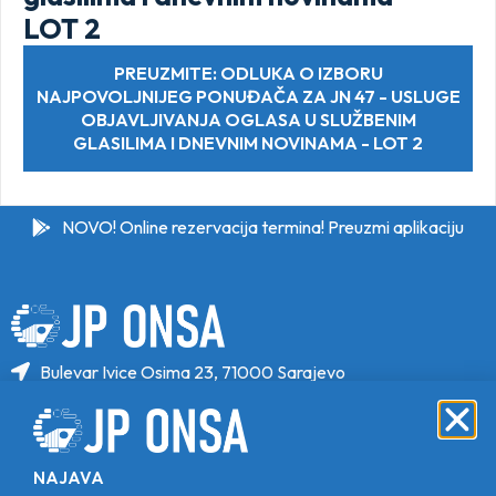
LOT 2
PREUZMITE: ODLUKA O IZBORU
NAJPOVOLJNIJEG PONUĐAČA ZA JN 47 - USLUGE
OBJAVLJIVANJA OGLASA U SLUŽBENIM
GLASILIMA I DNEVNIM NOVINAMA - LOT 2
NOVO! Online rezervacija termina! Preuzmi aplikaciju
Bulevar Ivice Osima 23, 71000 Sarajevo
+387 33 646 470
+387 33 646 471
info@jponsa.ba
NAJAVA