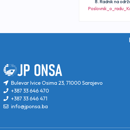
Radnik na održav
Poslovnik_o_radu_
Bulevar Ivice Osima 23, 71000 Sarajevo
+387 33 646 470
+387 33 646 471
info@jponsa.ba