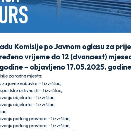
radu Komisije po Javnom oglasu za prij
eđeno vrijeme do 12 (dvanaest) mjesec
godine – objavljeno 17.05.2025. godin
sije za radna mjesta:
 za javne nabavke – 1 izvršilac,
portske aktivnosti – 1 izvršilac,
vanju objekata – 1 izvršilac,
vanju objekata – 1 izvršilac,
lac,
vanju parking prostora – 1 izvršilac,
vanju parking prostora – 1 izvršilac,