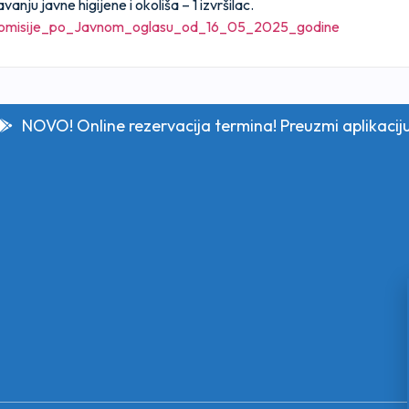
anju javne higijene i okoliša – 1 izvršilac.
Komisije_po_Javnom_oglasu_od_16_05_2025_godine
NOVO! Online rezervacija termina! Preuzmi aplikacij