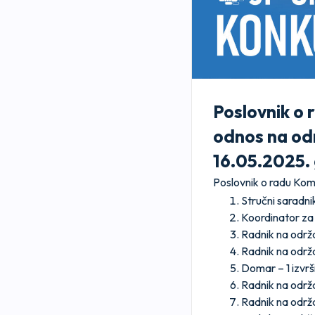
Poslovnik o 
odnos na odr
16.05.2025. 
Poslovnik o radu Komi
Stručni saradnik
Koordinator za s
Radnik na održa
Radnik na održa
Domar – 1 izvrši
Radnik na održa
Radnik na održa