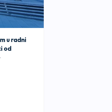
em u radni
i od
e