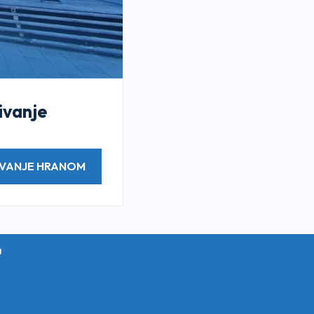
ivanje
IVANJE HRANOM
u