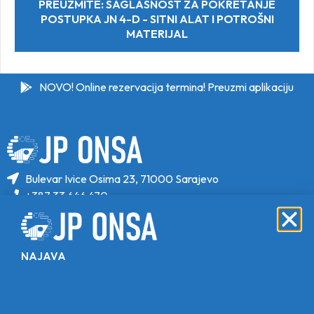
PREUZMITE: SAGLASNOST ZA POKRETANJE
POSTUPKA JN 4-D - SITNI ALAT I POTROŠNI
MATERIJAL
NOVO! Online rezervacija termina! Preuzmi aplikaciju
Bulevar Ivice Osima 23, 71000 Sarajevo
+387 33 646 470
+387 33 646 471
info@jponsa.ba
NAJAVA
©Copyright 2024. All Rights Reserved.
Design, Development & Maintenance By