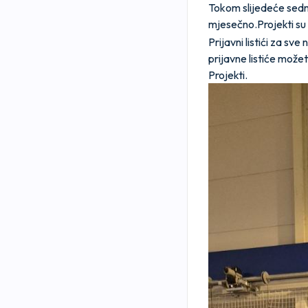
Tokom slijedeće sedmi
mjesečno.Projekti su
Prijavni listići za sv
prijavne listiće može
Projekti.