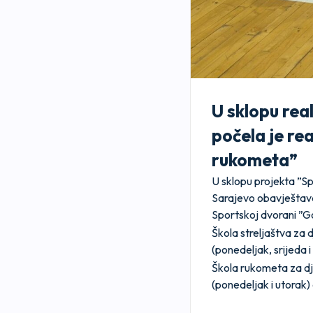
U sklopu rea
počela je rea
rukometa”
U sklopu projekta ”Sp
Sarajevo obavještava
Sportskoj dvorani ”G
Škola streljaštva za 
(ponedeljak, srijeda 
Škola rukometa za dj
(ponedeljak i utorak