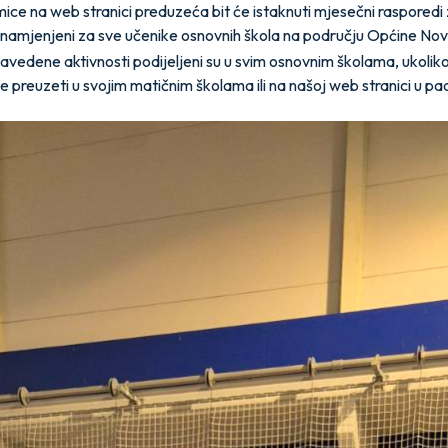
ce na web stranici preduzeća bit će istaknuti mjesečni rasporedi 
 namjenjeni za sve učenike osnovnih škola na području Općine No
e navedene aktivnosti podijeljeni su u svim osnovnim školama, ukolik
te preuzeti u svojim matičnim školama ili na našoj web stranici u 