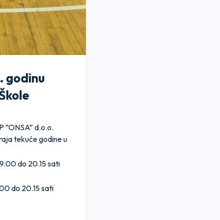
. godinu
“Škole
JP ”ONSA” d.o.o.
raja tekuće godine u
9.00 do 20.15 sati
00 do 20.15 sati