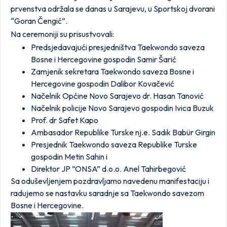
prvenstva održala se danas u Sarajevu, u Sportskoj dvorani
“Goran Čengić”.
Na ceremoniji su prisustvovali:
Predsjedavajući presjedništva Taekwondo saveza
Bosne i Hercegovine gospodin Samir Šarić
Zamjenik sekretara Taekwondo saveza Bosne i
Hercegovine gospodin Dalibor Kovačević
Načelnik Općine Novo Sarajevo dr. Hasan Tanović
Načelnik policije Novo Sarajevo gospodin Ivica Buzuk
Prof. dr Safet Kapo
Ambasador Republike Turske nj.e. Sadık Babür Girgin
Presjednik Taekwondo saveza Republike Turske
gospodin Metin Sahin i
Direktor JP ”ONSA” d.o.o. Anel Tahirbegović
Sa oduševljenjem pozdravljamo navedenu manifestaciju i
radujemo se nastavku saradnje sa Taekwondo savezom
Bosne i Hercegovine.