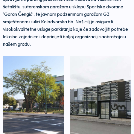
šetalištu, suterenskom garažom u sklopu Sportske dvorane
‘Goran Čengić’, te javnom podzemnom garažom G3
smještenom u ulici Kolodvorska bb. Naš cilj je osigurati
visokokvalitetne usluge parkiranja koje će zadovoljiti potrebe
lokalne zajednice i doprinijeti boljoj organizaciji saobraćaja u
našem gradu.