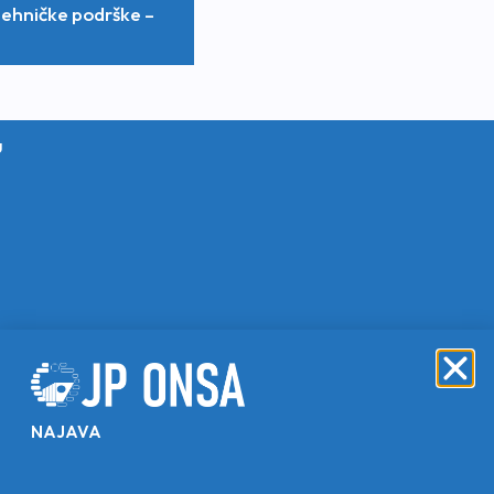
 tehničke podrške –
u
NAJAVA