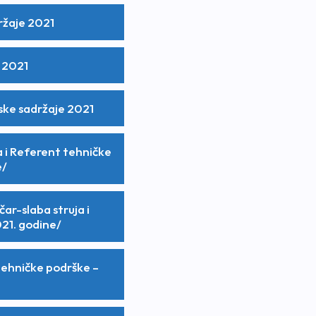
ržaje 2021
e 2021
mske sadržaje 2021
a i Referent tehničke
e/
ar-slaba struja i
21. godine/
 tehničke podrške –