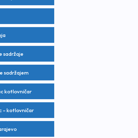
uja
e sadržaje
ke sadržajem
ac kotlovničar
c – kotlovničar
arajevo