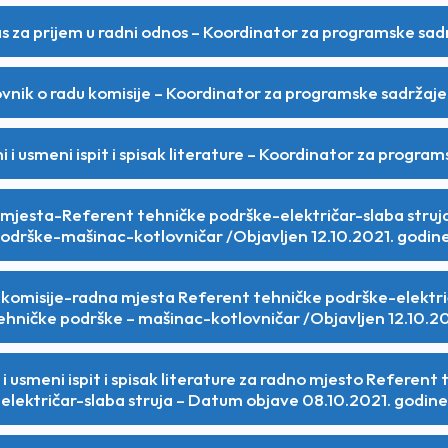
as za prijem u radni odnos – Koordinator za programske sad
vnik o radu komisije – Koordinator za programske sadržaj
i i usmeni ispit i spisak literature – Koordinator za progra
 mjesta-Referent tehničke podrške-električar-slaba struj
odrške-mašinac-kotlovničar /Objavljen 12.10.2021. godin
 komisije-radna mjesta Referent tehničke podrške-električ
ehničke podrške – mašinac-kotlovničar /Objavljen 12.10.20
 i usmeni ispit i spisak literature za radno mjesto Referent
električar-slaba struja – Datum objave 08.10.2021. godine