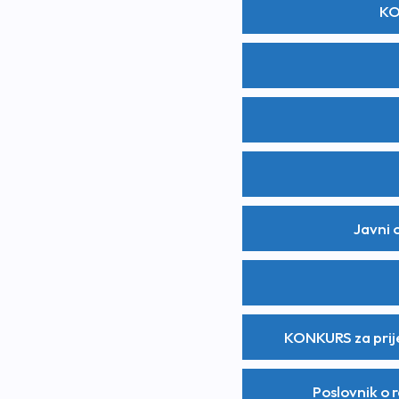
KO
Javni 
KONKURS za prij
Poslovnik o 