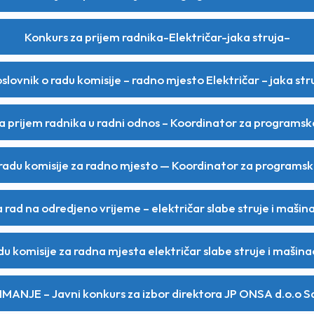
Konkurs za prijem radnika-Električar-jaka struja–
slovnik o radu komisije – radno mjesto Električar – jaka str
a prijem radnika u radni odnos – Koordinator za programsk
 radu komisije za radno mjesto — Koordinator za programs
a rad na odredjeno vrijeme – električar slabe struje i mašin
du komisije za radna mjesta električar slabe struje i mašina
MANJE – Javni konkurs za izbor direktora JP ONSA d.o.o S