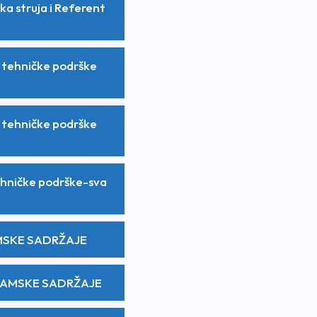
ka struja i Referent
nt tehničke podrške
nt tehničke podrške
tehničke podrške-sva
MSKE SADRŽAJE
RAMSKE SADRŽAJE