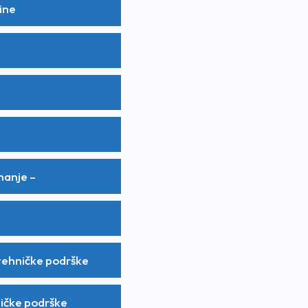
ine
manje –
tehničke podrške
ničke podrške