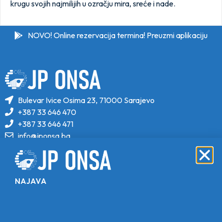
krugu svojih najmilijih u ozračju mira, sreće i nade.
NOVO! Online rezervacija termina! Preuzmi aplikaciju
Bulevar Ivice Osima 23, 71000 Sarajevo
+387 33 646 470
+387 33 646 471
info@jponsa.ba
©Copyright 2024. All Rights Reserved.
Design, Development & Maintenance By
NAJAVA