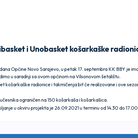
basket i Unobasket košarkaške radionic
dana Općine Novo Sarajevo, u petak 17. septembra KK BBY je ima
radimo u saradnji sa ovom općinom na Vilsonovom šetalištu.
et košarkaške radionice i takmičenja bit će realizovane i ove sez
oj učesnika ograničen na 150 košarkaša i košarkašica.
pljanje u okviru projekta je 26.09.2021 u terminu od 14.30 do 17.00 