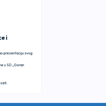
e i
o prezentaciju svog
one u SD „Goran
sati.