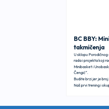
BC BBY: Mini
takmičenja
U sklopu Porodičnog 
rada i projekta koji 
Minibasket i Unobask
Čengić“.
Budite brzi jer je br
Naš prvi trening i oku