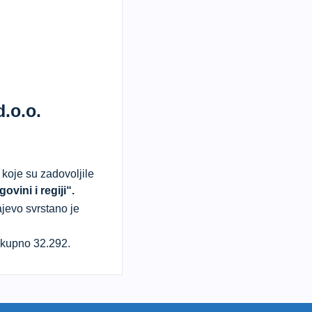
.o.o.
koje su zadovoljile
vini i regiji“.
jevo svrstano je
ukupno 32.292.