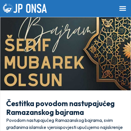
Čestitka povodom nastupajućeg
Ramazanskog bajrama
Povodom nastupajućeg Ramazanskog bajrama, svim
građanima islamske vjeroispovjesti upućujemo najiskrenije