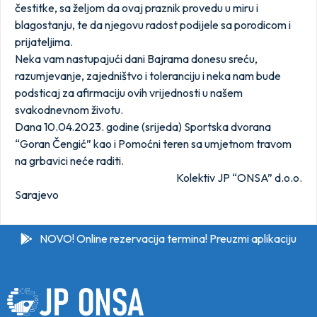
čestitke, sa željom da ovaj praznik provedu u miru i
blagostanju, te da njegovu radost podijele sa porodicom i
prijateljima.
Neka vam nastupajući dani Bajrama donesu sreću,
razumjevanje, zajedništvo i toleranciju i neka nam bude
podsticaj za afirmaciju ovih vrijednosti u našem
svakodnevnom životu.
Dana 10.04.2023. godine (srijeda) Sportska dvorana
“Goran Čengić” kao i Pomoćni teren sa umjetnom travom
na grbavici neće raditi.
Kolektiv JP “ONSA” d.o.o.
Sarajevo
NOVO! Online rezervacija termina! Preuzmi aplikaciju