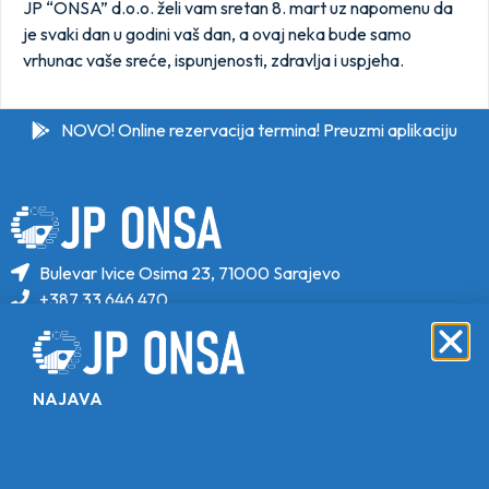
JP “ONSA” d.o.o. želi vam sretan 8. mart uz napomenu da
je svaki dan u godini vaš dan, a ovaj neka bude samo
vrhunac vaše sreće, ispunjenosti, zdravlja i uspjeha.
NOVO! Online rezervacija termina! Preuzmi aplikaciju
Bulevar Ivice Osima 23, 71000 Sarajevo
+387 33 646 470
+387 33 646 471
info@jponsa.ba
NAJAVA
©Copyright 2024. All Rights Reserved.
Design, Development & Maintenance By