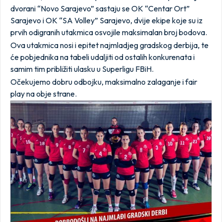
dvorani “Novo Sarajevo” sastaju se OK “Centar Ort”
Sarajevo i OK “SA Volley” Sarajevo, dvije ekipe koje su iz
prvih odigranih utakmica osvojile maksimalan broj bodova.
Ova utakmica nosi i epitet najmladjeg gradskog derbija, te
će pobjednika na tabeli udaljiti od ostalih konkurenata i
samim tim približiti ulasku u Superligu FBiH.
Očekujemo dobru odbojku, maksimalno zalaganje i fair
play na obje strane.