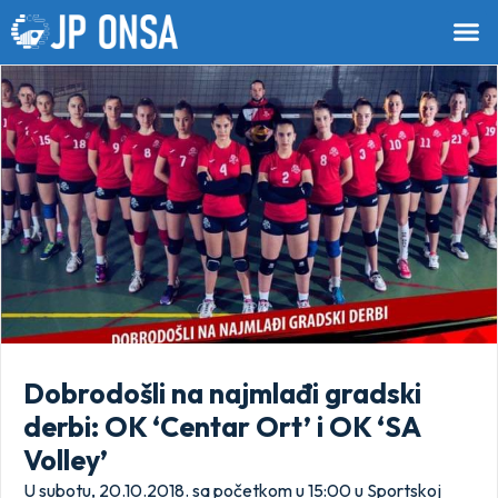
Dobrodošli na najmlađi gradski
derbi: OK ‘Centar Ort’ i OK ‘SA
Volley’
U subotu, 20.10.2018. sa početkom u 15:00 u Sportskoj