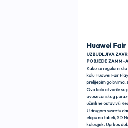
Huawei Fair P
UZBUDLJIVA
ZAVR
POBJEDE
ZAMM
–
Kako se regularni dio 
kolu Huawei Fair Play
prelijepim golovima, s
Ovo kolo otvorile su
ovosezonskog poraza u
učinili ne ostavivši 
U drugom susretu dan
ekipu na tabeli, SD N
kolosijek. Uprkos do