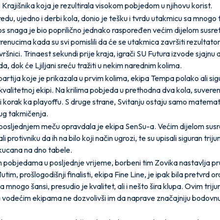
Krajišnika koja je rezultirala visokom pobjedom u njihovu korist.
redu, ujedno i derbi kola, donio je tešku i tvrdu utakmicu sa mnogo
 snaga je bio poprilično jednako raspoređen većim dijelom susreta
trenucima kada su svi pomislili da će se utakmica završiti rezultato
ršnici. Trinaest sekundi prije kraja, igrači SU Futura izvode sjajnu 
a, dok će Ljiljani sreću tražiti u nekim narednim kolima.
partija koje je prikazala u prvim kolima, ekipa Tempa polako ali si
 kvalitetnoj ekipi. Na krilima pobjeda u prethodna dva kola, suveren
iki korak ka playoffu. S druge strane, Svitanju ostaju samo matema
rug takmičenja.
tposljednjem meču opravdala je ekipa SenSu-a. Većim dijelom susr
li protivniku da ih na bilo koji način ugrozi, te su upisali siguran trij
kucana na dno tabele.
 pobjedama u posljednje vrijeme, borbeni tim Zovika nastavlja pru
tim, prošlogodišnji finalisti, ekipa Fine Line, je ipak bila pretvrd ora
 mnogo šansi, presudio je kvalitet, ali i nešto šira klupa. Ovim trij
a vodećim ekipama ne dozvolivši im da naprave značajniju bodovnu