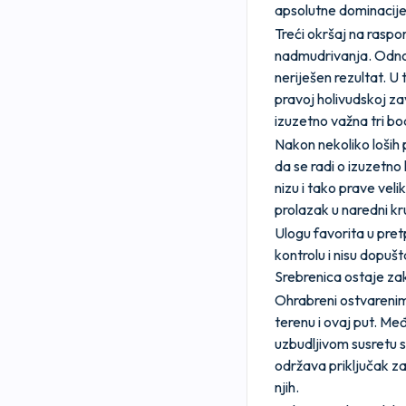
apsolutne dominacije 
Treći okršaj na raspo
nadmudrivanja. Odnos
neriješen rezultat. U 
pravoj holivudskoj zav
izuzetno važna tri bod
Nakon nekoliko loših 
da se radi o izuzetno
nizu i tako prave vel
prolazak u naredni k
Ulogu favorita u pre
kontrolu i nisu dopušta
Srebrenica ostaje za
Ohrabreni ostvarenim
terenu i ovaj put. Među
uzbudljivom susretu sa
održava priključak z
njih.