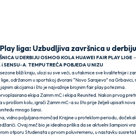
lay liga: Uzbudljiva završnica u derbiju
ŠNICA
U
DERBIJU
OSMOG
KOLA
HUAWEI
FAIR
PLAY
LIGE
A
i
SENSU
–
A
.
TEMPU
TREĆA
POBJEDA
U
NIZU
sezone bliži kraju, ulozi su sve veći, a utakmice sve kvalitetnije i z
 lige, održanom u sportskoj dvorani “Novo Sarajevo” na Grbavici, 
jajnim akcijama i što je najvažnije brojnim fair play potezima.
 prvoplasirana ekipa Zamm mC i ekipa Reunited. Nakon prvog pret
 prošlom kolu, igrači Zamm mC-a su što prije željeli upisati nova t
Reunitedu mnogo šansi.
a, vidno poljuljana momčad Krajine u proteklom periodu, dočekala
edžarići. Ovaj meč bio je idealna prilika da se aktuelni šampioni vr
brom otporu Studenata u prvom poluvremenu, u nastavku susreta b