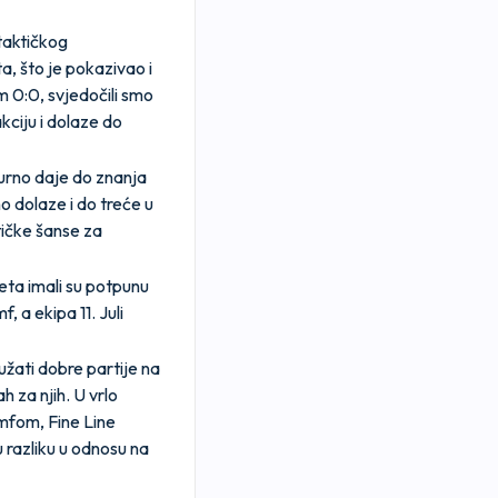
 taktičkog
, što je pokazivao i
m 0:0, svjedočili smo
akciju i dolaze do
gurno daje do znanja
o dolaze i do treće u
tičke šanse za
eta imali su potpunu
umf, a
ekipa 11. Juli
žati dobre partije na
h za njih. U vrlo
umfom, Fine Line
 razliku u odnosu na