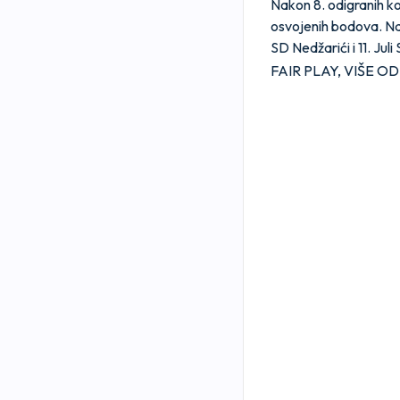
Nakon 8. odigranih ko
osvojenih bodova. Na 
SD Nedžarići i 11. Jul
FAIR PLAY, VIŠE OD