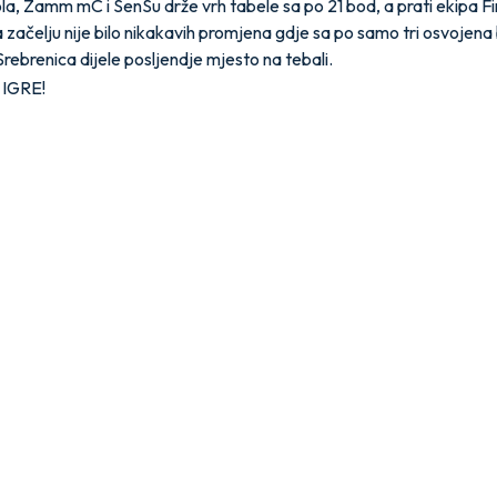
la, Zamm mC i SenSu drže vrh tabele sa po 21 bod, a prati ekipa Fi
začelju nije bilo nikakavih promjena gdje sa po samo tri osvojena
i Srebrenica dijele posljendje mjesto na tebali.
 IGRE!