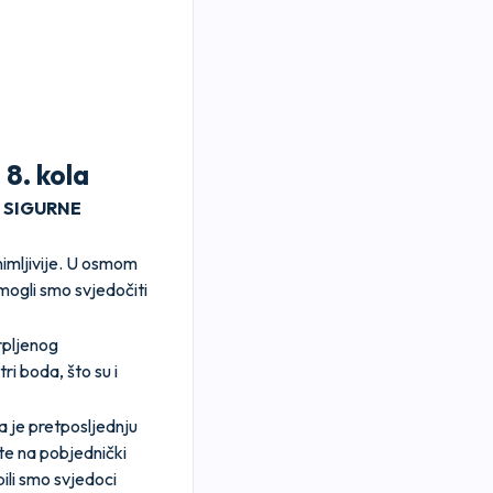
 8. kola
–
SIGURNE
animljivije. U osmom
mogli smo svjedočiti
rpljenog
ri boda, što su i
 je pretposljednju
ate na pobjednički
ili smo svjedoci