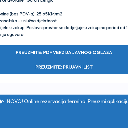
tske dvorane “Goran Čengić”
pnine (bez PDV-a): 25,65KM/m2
zanatsko – uslužna djelatnost
ele u zakup: Poslovni prostor se dodjeljuje u zakup na period od 1
nja ugovora.
PREUZMITE: PDF VERZIJA JAVNOG OGLASA
PREUZMITE: PRIJAVNI LIST
NOVO! Online rezervacija termina! Preuzmi aplikacij