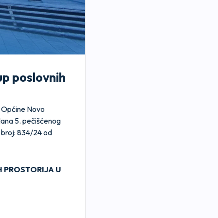
up poslovnih
u Općine Novo
lana 5. pečišćenog
 broj: 834/24 od
H PROSTORIJA U