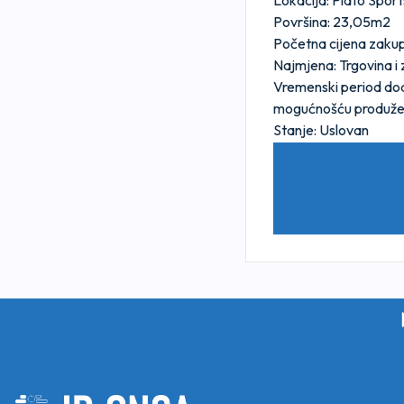
Lokacija: Plato Spor
Površina: 23,05m2
Početna cijena zaku
Najmjena: Trgovina i 
Vremenski period dodj
mogućnošću produže
Stanje: Uslovan