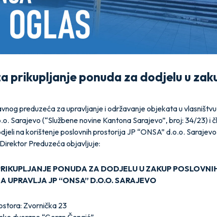
za prikupljanje ponuda za dodjelu u zak
vnog preduzeća za upravljanje i održavanje objekata u vlasništv
o. Sarajevo (“Službene novine Kantona Sarajevo”, broj: 34/23) i č
odjeli na korištenje poslovnih prostorija JP “ONSA” d.o.o. Sarajevo
Direktor Preduzeća objavljuje:
PRIKUPLJANJE PONUDA ZA DODJELU U ZAKUP POSLOVNI
A UPRAVLJA JP “ONSA” D.O.O. SARAJEVO
ostora: Zvornička 23