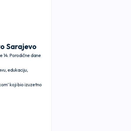
o Sarajevo
je 14. Porodične dane
avu, edukaciju,
om’ koji bio izuzetno