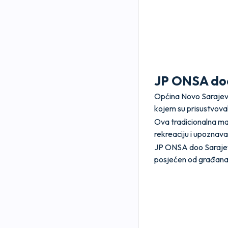
JP ONSA doo
Općina Novo Sarajevo
kojem su prisustvoval
Ova tradicionalna man
rekreaciju i upoznav
JP ONSA doo Sarajevo
posjećen od građana