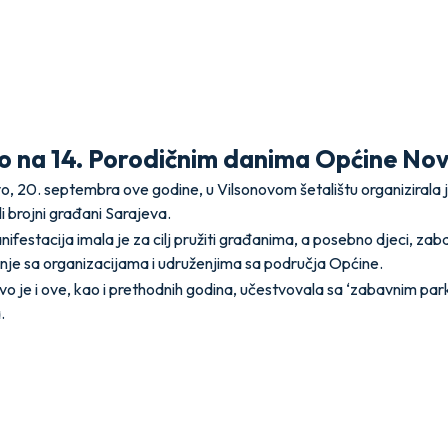
 na 14. Porodičnim danima Općine Nov
, 20. septembra ove godine, u Vilsonovom šetalištu organizirala 
i brojni građani Sarajeva.
ifestacija imala je za cilj pružiti građanima, a posebno djeci, zab
anje sa organizacijama i udruženjima sa područja Općine.
 je i ove, kao i prethodnih godina, učestvovala sa ‘zabavnim park
.