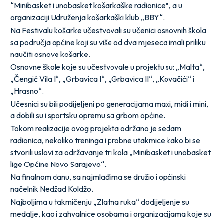
“Minibasket i unobasket košarkaške radionice”, a u
organizaciji Udruženja košarkaški klub „BBY“.
Na Festivalu košarke učestvovali su učenici osnovnih škola
sa područja općine koji su više od dva mjeseca imali priliku
naučiti osnove košarke.
Osnovne škole koje su učestvovale u projektu su: „Malta“,
„Čengić Vila I“, „Grbavica I“, „Grbavica II“, „Kovačići“ i
„Hrasno“.
Učesnici su bili podijeljeni po generacijama maxi, midi i mini,
a dobili su i sportsku opremu sa grbom općine.
Tokom realizacije ovog projekta održano je sedam
radionica, nekoliko treninga i probne utakmice kako bi se
stvorili uslovi za održavanje tri kola „Minibasket i unobasket
lige Općine Novo Sarajevo“.
Na finalnom danu, sa najmlađima se družio i općinski
načelnik Nedžad Koldžo.
Najboljima u takmičenju „Zlatna ruka“ dodijeljenje su
medalje, kao i zahvalnice osobama i organizacijama koje su