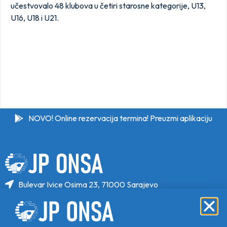
učestvovalo 48 klubova u četiri starosne kategorije, U13,
U16, U18 i U21.
NOVO! Online rezervacija termina! Preuzmi aplikaciju
Bulevar Ivice Osima 23, 71000 Sarajevo
+387 33 646 470
+387 33 646 471
info@jponsa.ba