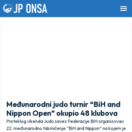
Međunarodni judo turnir “BiH and
Nippon Open” okupio 48 klubova
Proteklog vikenda Judo savez Federacije BiH organizovao
22. međunarodno takmičenje “BiH and Nippon” na kojem je