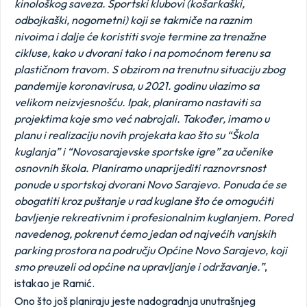
kinološkog saveza. Sportski klubovi (košarkaški,
odbojkaški, nogometni) koji se takmiče na raznim
nivoima i dalje će koristiti svoje termine za trenažne
cikluse, kako u dvorani tako i na pomoćnom terenu sa
plastičnom travom. S obzirom na trenutnu situaciju zbog
pandemije koronavirusa, u 2021. godinu ulazimo sa
velikom neizvjesnošću. Ipak, planiramo nastaviti sa
projektima koje smo već nabrojali. Također, imamo u
planu i realizaciju novih projekata kao što su “Škola
kuglanja” i “Novosarajevske sportske igre” za učenike
osnovnih škola. Planiramo unaprijediti raznovrsnost
ponude u sportskoj dvorani Novo Sarajevo. Ponuda će se
obogatiti kroz puštanje u rad kuglane što će omogućiti
bavljenje rekreativnim i profesionalnim kuglanjem. Pored
navedenog, pokrenut ćemo jedan od najvećih vanjskih
parking prostora na području Općine Novo Sarajevo, koji
smo preuzeli od općine na upravljanje i održavanje.”
,
istakao je Ramić.
Ono što još planiraju jeste nadogradnja unutrašnjeg