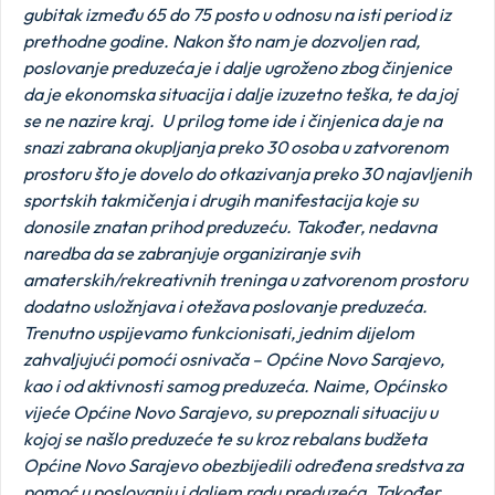
gubitak između 65 do 75 posto u odnosu na isti period iz
prethodne godine. Nakon što nam je dozvoljen rad,
poslovanje preduzeća je i dalje ugroženo zbog činjenice
da je ekonomska situacija i dalje izuzetno teška, te da joj
se ne nazire kraj.
U prilog tome ide i činjenica da je na
snazi zabrana okupljanja preko 30 osoba u zatvorenom
prostoru što je dovelo do otkazivanja preko 30 najavljenih
sportskih takmičenja i drugih manifestacija koje su
donosile znatan prihod preduzeću. Također, nedavna
naredba da se zabranjuje organiziranje svih
amaterskih/rekreativnih treninga u zatvorenom prostoru
dodatno usložnjava i otežava poslovanje preduzeća.
Trenutno uspijevamo funkcionisati, jednim dijelom
zahvaljujući pomoći osnivača – Općine Novo Sarajevo,
kao i od aktivnosti samog preduzeća. Naime, Općinsko
vijeće Općine Novo Sarajevo, su prepoznali situaciju u
kojoj se našlo preduzeće te su kroz rebalans budžeta
Općine Novo Sarajevo obezbijedili određena sredstva za
pomoć u poslovanju i daljem radu preduzeća. Također