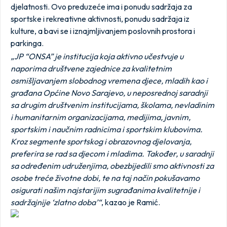
djelatnosti. Ovo preduzeće ima i ponudu sadržaja za
sportske i rekreativne aktivnosti, ponudu sadržaja iz
kulture, a bavi se i iznajmljivanjem poslovnih prostora i
parkinga.
„JP “ONSA” je institucija koja aktivno učestvuje u
naporima društvene zajednice za kvalitetnim
osmišljavanjem slobodnog vremena djece, mladih kao i
građana Općine Novo Sarajevo, u neposrednoj saradnji
sa drugim društvenim institucijama, školama, nevladinim
i humanitarnim organizacijama, medijima, javnim,
sportskim i naučnim radnicima i sportskim klubovima.
Kroz segmente sportskog i obrazovnog djelovanja,
preferira se rad sa djecom i mladima. Također, u saradnji
sa određenim udruženjima, obezbijedili smo aktivnosti za
osobe treće životne dobi, te na taj način pokušavamo
osigurati našim najstarijim sugrađanima kvalitetnije i
sadržajnije ‘zlatno doba’“
, kazao je Ramić.