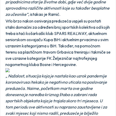
pripadnicima starije životne dobi, gdje već dvije godine
sprovodimo različite aktivnosti koje su također besplatne
za učesnike“
, istakao je Ramić.
Vrlo brzo nakon osnivanja preduzeća uspjeli su postati
stalni domaćini za određeni broj sportskih kolektiva od kojih
treba istaći košarkaški klub SPARS REALWAY, aktuelnom
seniorskom osvajaču Kupa BiH i aktuelnim prvacima u svim
uzrasnim kategorijama u BiH. Također, na pomoćnom
terenu sa plastičnom travom Grbavica treniraju i takmiče se
sve uzrasne kategorije FK Željezničar najtrofejnijeg
nogometnog kluba Bosne i Hercegovine.
„ Nažalost, situacija koja je nastala kao uzrok pandemije
koronavirusa itekako je negativno uticala na poslovanje
preduzeća. Naime, početkom marta ove godine
donesena je naredba kriznog štaba o zabrani rada
sportskih objekata koja je trajala skoro tri mjeseca. U
tom periodu sve aktivnosti su naprasno zaustavljene i za
svaki mjesec koji nismo radili, preduzeće je bilježilo