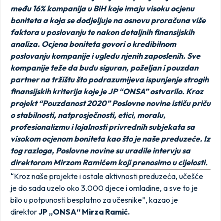
među 16% kompanija u BiH koje imaju visoku ocjenu
boniteta a koja se dodjeljuje na osnovu proračuna više
faktora u poslovanju te nakon detaljnih finansijskih
analiza. Ocjena boniteta govori o kredibilnom
poslovanju kompanije i ugledu njenih zaposlenih. Sve
kompanije teže da budu siguran, poželjan i pouzdan
partner na tržištu što podrazumijeva ispunjenje strogih
finansijskih kriterija koje je JP “ONSA” ostvarilo. Kroz
projekt “Pouzdanost 2020” Poslovne novine ističu priču
o stabilnosti, natprosječnosti, etici, moralu,
profesionalizmu i lojalnosti privrednih subjekata sa
visokom ocjenom boniteta kao što je naše preduzeće. Iz
tog razloga, Poslovne novine su uradile intervju sa
direktorom Mirzom Ramićem koji prenosimo u cijelosti.
“Kroz naše projekte i ostale aktivnosti preduzeća, učešće
je do sada uzelo oko 3.000 djece i omladine, a sve to je
bilo u potpunosti besplatno za učesnike”, kazao je
direktor
JP „ONSA“ Mirza Ramić.