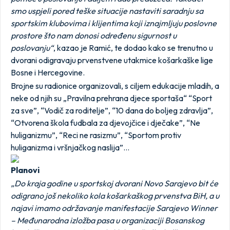
smo uspjeli pored teške situacije nastaviti saradnju sa
sportskim klubovima i klijentima koji iznajmljuju poslovne
prostore što nam donosi određenu sigurnost u
poslovanju“
, kazao je Ramić, te dodao kako se trenutno u
dvorani odigravaju prvenstvene utakmice košarkaške lige
Bosne i Hercegovine.
Brojne su radionice organizovali, s ciljem edukacije mladih, a
neke od njih su „Pravilna prehrana djece sportaša“ “Sport
za sve”, “Vodič za roditelje”, “10 dana do boljeg zdravlja”,
“Otvorena škola fudbala za djevojčice i dječake”, “Ne
huliganizmu”, “Reci ne rasizmu”, “Sportom protiv
huliganizma i vršnjačkog naslija”…
Planovi
„Do kraja godine u sportskoj dvorani Novo Sarajevo bit će
odigrano još nekoliko kola košarkaškog prvenstva BiH, a u
najavi imamo održavanje manifestacije Sarajevo Winner
– Međunarodna izložba pasa u organizaciji Bosanskog