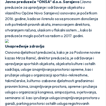
Javno preduzeće “ONSA” d.o.o. Sarajevo
(Javno
preduzeće za upravljanje i održavanje objekata u
vlasništvu Općine Novo Sarajevo) osnovano je početkom
2016. godine, kada se i krenulo sa sa procesom donošenja
svih potrebnih pravnih akata, imenovanjem direktora,
otvaranjem računa, ulaskom u fiskalni sistem.., kako bi
preduzeće moglo početi sa radom u 2017. godini.
Unapređenje zdravlja
Osnovna djelatnost preduzeća, kako je za Poslovne novine
kazao Mirza Ramić, direktor preduzeća, je održavanje i
upravljanje sportskih objekata, objekata kulture i ostalih
sadržaja, usluge iznajmljivanja prostora i opreme, kao i
pružanje usluga u organizaciji sportsko-rekreativne,
takmičarske, kulturno-zabavne djelatnosti građanima i
pravnim licima, iznajmljivanje prostora, opreme i pružanja
usluga u organizaciji kongresa, simpozijuma, svjetovanja,
seminara i sl. kao i pružanje usluga iznajmljivanja prostora u
garaži, parking prostora i ostalih usluga registrovanih