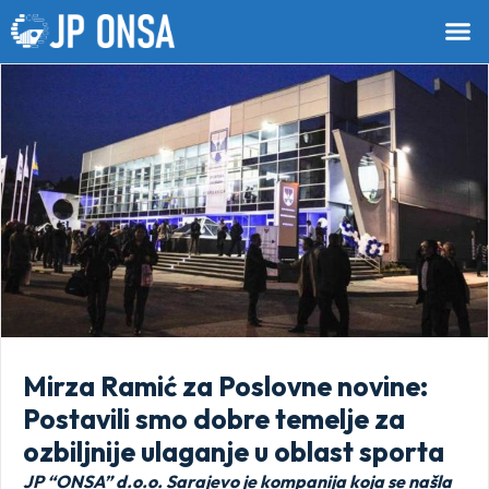
Mirza Ramić za Poslovne novine:
Postavili smo dobre temelje za
ozbiljnije ulaganje u oblast sporta
JP “ONSA” d.o.o. Sarajevo je kompanija koja se našla