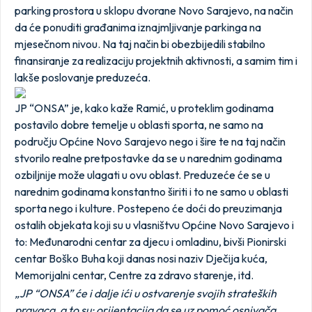
parking prostora u sklopu dvorane Novo Sarajevo, na način
da će ponuditi građanima iznajmljivanje parkinga na
mjesečnom nivou. Na taj način bi obezbijedili stabilno
finansiranje za realizaciju projektnih aktivnosti, a samim tim i
lakše poslovanje preduzeća.
JP “ONSA” je, kako kaže Ramić, u proteklim godinama
postavilo dobre temelje u oblasti sporta, ne samo na
području Općine Novo Sarajevo nego i šire te na taj način
stvorilo realne pretpostavke da se u narednim godinama
ozbiljnije može ulagati u ovu oblast. Preduzeće će se u
narednim godinama konstantno širiti i to ne samo u oblasti
sporta nego i kulture. Postepeno će doći do preuzimanja
ostalih objekata koji su u vlasništvu Općine Novo Sarajevo i
to: Međunarodni centar za djecu i omladinu, bivši Pionirski
centar Boško Buha koji danas nosi naziv Dječija kuća,
Memorijalni centar, Centre za zdravo starenje, itd.
„JP “ONSA” će i dalje ići u ostvarenje svojih strateških
pravaca, a to su: orijentacija da se uz pomoć osnivača