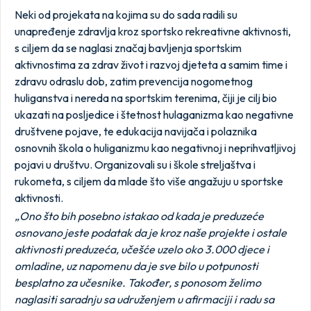
Neki od projekata na kojima su do sada radili su
unapređenje zdravlja kroz sportsko rekreativne aktivnosti,
s ciljem da se naglasi značaj bavljenja sportskim
aktivnostima za zdrav život i razvoj djeteta a samim time i
zdravu odraslu dob, zatim prevencija nogometnog
huliganstva i nereda na sportskim terenima, čiji je cilj bio
ukazati na posljedice i štetnost hulaganizma kao negativne
društvene pojave, te edukacija navijača i polaznika
osnovnih škola o huliganizmu kao negativnoj i neprihvatljivoj
pojavi u društvu. Organizovali su i škole streljaštva i
rukometa, s ciljem da mlade što više angažuju u sportske
aktivnosti.
„Ono što bih posebno istakao od kada je preduzeće
osnovano jeste podatak da je kroz naše projekte i ostale
aktivnosti preduzeća, učešće uzelo oko 3.000 djece i
omladine, uz napomenu da je sve bilo u potpunosti
besplatno za učesnike. Također, s ponosom želimo
naglasiti saradnju sa udruženjem u afirmaciji i radu sa