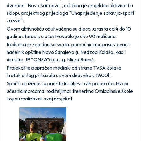
dvorane “Novo Sarajevo”, održana je projektna aktivnost u
sklopu projektnog prijedloga “Unaprijeđenje zdravlja-sport
za sve”.
Ovom aktivnošću obuhvaćena su djeca uzrasta od 4 do 10
godina starosti, a učestvovoalo je oko 90 mališana.
Radionici je zajedno sa svojim pomoćnicima prisustovao i
načelnik opštine Novo Sarajevo g. Nedzad Koldžo, kao i
direktor JP “ONSA”d.o.o. g. Mirza Ramić.
Projekat je popraćen medijski od strane TVSA koja je
kratak prilog prikazala u svom dnevniku u 19:00h.
Sport i druženje su prioritetni ciljevi ovih projekata. Hvala
učesnicima/cama, roditeljima i trenerima Omladinske škole
koji su realizovali ovaj projekat.