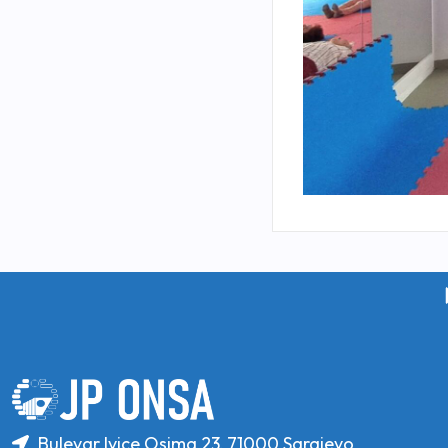
Bulevar Ivice Osima 23, 71000 Sarajevo