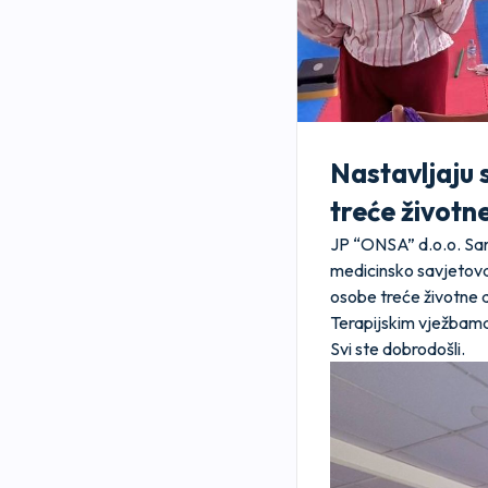
Nastavljaju 
treće životn
JP “ONSA” d.o.o. Sara
medicinsko savjetova
osobe treće životne 
Terapijskim vježbama
Svi ste dobrodošli.