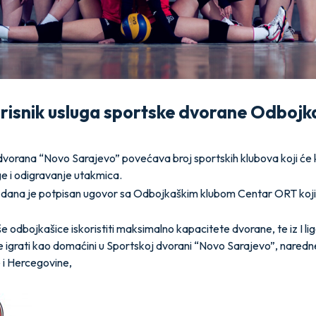
isnik usluga sportske dvorane Odbojka
vorana “Novo Sarajevo” povećava broj sportskih klubova koji će ko
ge i odigravanje utakmica.
o dana je potpisan ugovor sa Odbojkaškim klubom Centar ORT koj
odbojkašice iskoristiti maksimalno kapacitete dvorane, te iz I li
e igrati kao domaćini u Sportskoj dvorani “Novo Sarajevo”, naredn
 i Hercegovine,