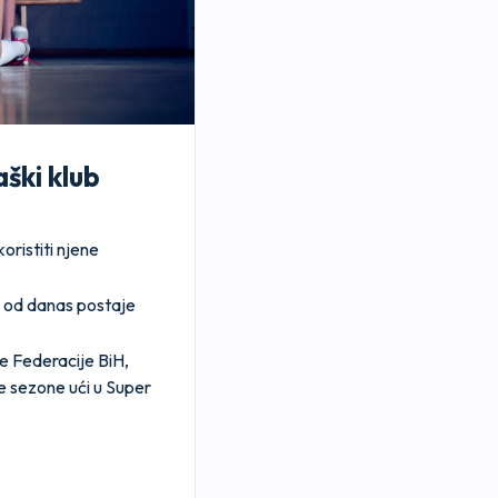
ški klub
ristiti njene
i od danas postaje
ge Federacije BiH,
e sezone ući u Super