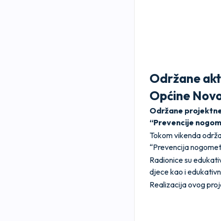
Održane akti
Općine Novo
Održane projektne 
“Prevencije nogom
Tokom vikenda održane
“Prevencija nogometn
Radionice su edukativ
djece kao i edukativn
Realizacija ovog pro