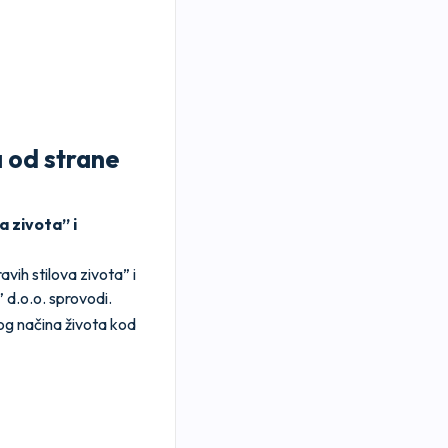
a od strane
 zivota” i
ih stilova zivota” i
d.o.o. sprovodi.
og načina života kod