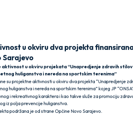
vnost u okviru dva projekta finansiran
 Sarajevo
aktivnost u okviru projekata “Unapredjenje zdravih stilova
etnog huliganstva i nereda na sportskim terenima”
 su projektne aktivnosti u okviru dva projekta “Unapredjenje zdrav
og huliganstva i nereda na sportskim terenima” kojeg JP “ONSA” 
nog i rekreativnog karaktera i kao takve služe za promociju zdrav
og iz polja prevencije huliganstva.
jekta podržana je od strane Općine Novo Sarajevo.