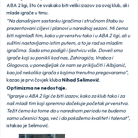
ABA 2 ligi, što će svakako biti veliki izazov za ovaj klub, ali i
mlade igrače u timu.
“Na današnjem sastanku igračima i stručnom štabu su
prezentovani ciljevi i planovi u narednoj sezoni. Mi ćemo
biti najmlađi tim, kako u prvenstvu tako i u ABA 2 ligi, ali u
suštini nastavljamo istim putem, a to je rad sa mladim
igračima. Sada smo podigli i ljestvicu više. Doveli smo
igrače koji su ponikli kod nas, Zahiragića, Vrabca i
Glogovca, u ponedjeljak će nam se priključiti i Albijanić,
kao još nekoliko igrača s kojima trenutno pregovaramo”
,
kazao je prvi čovjek kluba
Nihad Selimović
.
Optimizma ne nedostaje.
“Igranje u ABA 2 ligi će biti izazov, kako za klub tako i za
naš mladi tim koji spremno dočekuje početak prvenstva.
Težit ćemo ka tome da u narednom periodu ne budemo
samo učesnici toga, već i da pokažemo kvalitet i talenat”
,
istakao je Selimović.