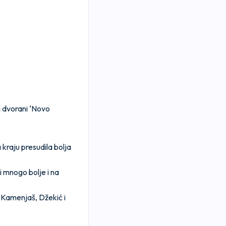
j dvorani ‘Novo
 kraju presudila bolja
i mnogo bolje i na
i Kamenjaš, Džekić i