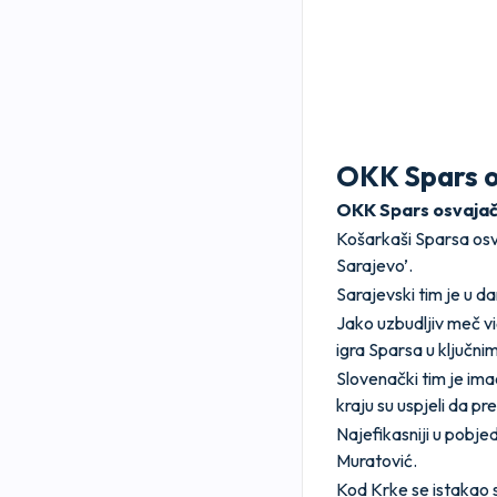
OKK Spars os
OKK Spars osvajač 
Košarkaši Sparsa osvo
Sarajevo’.
Sarajevski tim je u 
Jako uzbudljiv meč viđ
igra Sparsa u ključni
Slovenački tim je ima
kraju su uspjeli da pr
Najefikasniji u pobje
Muratović.
Kod Krke se istakao s