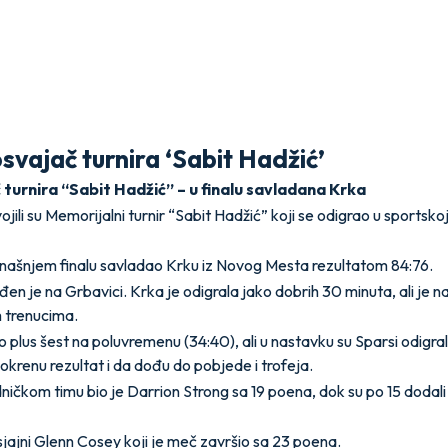
vajač turnira ‘Sabit Hadžić’
turnira “Sabit Hadžić” – u finalu savladana Krka
jili su Memorijalni turnir “Sabit Hadžić” koji se odigrao u sportsko
današnjem finalu savladao Krku iz Novog Mesta rezultatom 84:76.
en je na Grbavici. Krka je odigrala jako dobrih 30 minuta, ali je na
m trenucima.
o plus šest na poluvremenu (34:40), ali u nastavku su Sparsi odigral
eokrenu rezultat i da dođu do pobjede i trofeja.
dničkom timu bio je Darrion Strong sa 19 poena, dok su po 15 dodal
jajni Glenn Cosey koji je meč završio sa 23 poena.