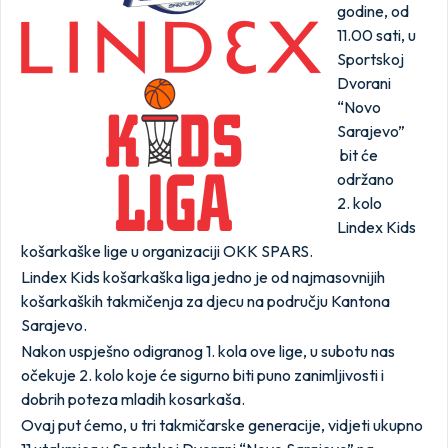
godine, od
11.00 sati, u
Sportskoj
Dvorani
“Novo
Sarajevo”
bit će
održano
2. kolo
Lindex Kids
košarkaške lige u organizaciji OKK SPARS.
Lindex Kids košarkaška liga jedno je od najmasovnijih
košarkaških takmičenja za djecu na području Kantona
Sarajevo.
Nakon uspješno odigranog 1. kola ove lige, u subotu nas
očekuje 2. kolo koje će sigurno biti puno zanimljivosti i
dobrih poteza mladih kosarkaša.
Ovaj put ćemo, u tri takmičarske generacije, vidjeti ukupno