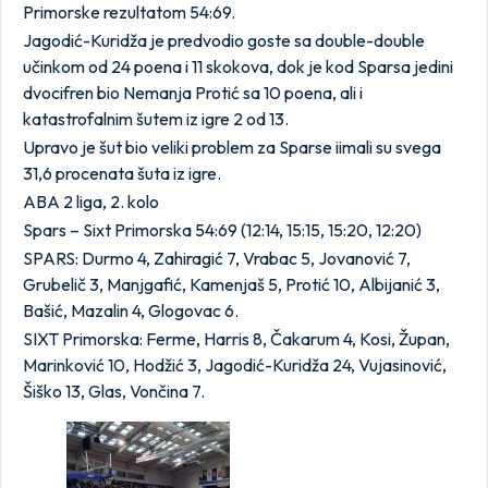
Primorske rezultatom 54:69.
Jagodić-Kuridža je predvodio goste sa double-double
učinkom od 24 poena i 11 skokova, dok je kod Sparsa jedini
dvocifren bio Nemanja Protić sa 10 poena, ali i
katastrofalnim šutem iz igre 2 od 13.
Upravo je šut bio veliki problem za Sparse iimali su svega
31,6 procenata šuta iz igre.
ABA 2 liga, 2. kolo
Spars – Sixt Primorska 54:69 (12:14, 15:15, 15:20, 12:20)
SPARS: Durmo 4, Zahiragić 7, Vrabac 5, Jovanović 7,
Grubelič 3, Manjgafić, Kamenjaš 5, Protić 10, Albijanić 3,
Bašić, Mazalin 4, Glogovac 6.
SIXT Primorska: Ferme, Harris 8, Čakarum 4, Kosi, Župan,
Marinković 10, Hodžić 3, Jagodić-Kuridža 24, Vujasinović,
Šiško 13, Glas, Vončina 7.