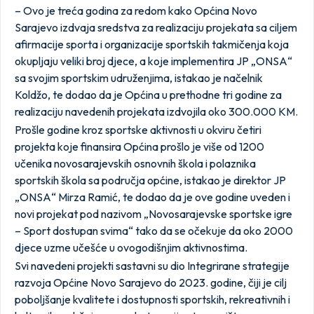
– Ovo je treća godina za redom kako Općina Novo
Sarajevo izdvaja sredstva za realizaciju projekata sa ciljem
afirmacije sporta i organizacije sportskih takmičenja koja
okupljaju veliki broj djece, a koje implementira JP „ONSA“
sa svojim sportskim udruženjima, istakao je načelnik
Koldžo, te dodao da je Općina u prethodne tri godine za
realizaciju navedenih projekata izdvojila oko 300.000 KM.
Prošle godine kroz sportske aktivnosti u okviru četiri
projekta koje finansira Općina prošlo je više od 1200
učenika novosarajevskih osnovnih škola i polaznika
sportskih škola sa područja općine, istakao je direktor JP
„ONSA“ Mirza Ramić, te dodao da je ove godine uveden i
novi projekat pod nazivom „Novosarajevske sportske igre
– Sport dostupan svima“ tako da se očekuje da oko 2000
djece uzme učešće u ovogodišnjim aktivnostima.
Svi navedeni projekti sastavni su dio Integrirane strategije
razvoja Općine Novo Sarajevo do 2023. godine, čiji je cilj
poboljšanje kvalitete i dostupnosti sportskih, rekreativnih i