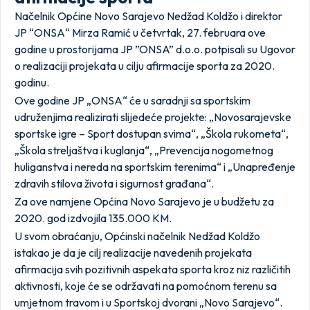
Načelnik Općine Novo Sarajevo Nedžad Koldžo i direktor
JP “ONSA“ Mirza Ramić u četvrtak, 27. februara ove
godine u prostorijama JP ”ONSA” d.o.o. potpisali su Ugovor
o realizaciji projekata u cilju afirmacije sporta za 2020.
godinu.
Ove godine JP „ONSA“ će u saradnji sa sportskim
udruženjima realizirati slijedeće projekte: „Novosarajevske
sportske igre – Sport dostupan svima“, „Škola rukometa“,
„Škola streljaštva i kuglanja“, „Prevencija nogometnog
huliganstva i nereda na sportskim terenima“ i „Unapređenje
zdravih stilova života i sigurnost građana“.
Za ove namjene Općina Novo Sarajevo je u budžetu za
2020. god izdvojila 135.000 KM.
U svom obraćanju, Općinski načelnik Nedžad Koldžo
istakao je da je cilj realizacije navedenih projekata
afirmacija svih pozitivnih aspekata sporta kroz niz različitih
aktivnosti, koje će se održavati na pomoćnom terenu sa
umjetnom travom i u Sportskoj dvorani „Novo Sarajevo“.