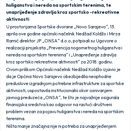
huliganstva i nereda na sportskim terenima, te
unaprijeđenje zdravlja kroz sportsko -rekreativne
aktivnosti
U prostorijama Sportske dvorane „Novo Sarajevo“, 13.
aprila ove godine općinski načelnik Nedžad Koldžo i Mirza
Ramić direktor JP „ONSA“ d.o.o, potpisali su Ugovore o
realizaciji projekata „Prevencija nogometnog huliganstva i
nereda na sportskim terenima“ i „Unapređenje zdravlja
kroz sportsko rekreativne aktivnosti“ za 2018. godinu.
Ovom prilikom Općinski načelnik Nedžad Koldžo izjavio je
da je Općina Novo Sarajevo obezbijedila neophodne
preduslove izgradnjom potrebne infrastrukture za sportske
aktivnosti, uspostavila institucionalni okvir osnivanjem
javnog preduzeća „ONSA“, te što je najvažnije osigurala
finansijska sredstva kao odgovor na rastući društveni
problem vezan za pojavu huliganstva i nereda na sportskim
terenima.
Ništa manje značajna nije ni potreba za unaprjeđenjem