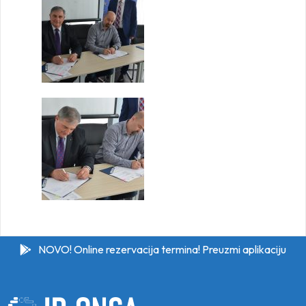
NOVO! Online rezervacija termina! Preuzmi aplikaciju