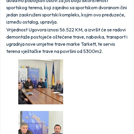
dodatno poboljšati uslovi za još bolju iskorištenost
sportskog terena, koji zajedno sa sportskom dvoranom čini
jedan zaokruženi sportski kompleks, kojim ovo preduzeće,
između ostalog, upravlja.
Vrijednost Ugovora iznosi 56.522 KM, a izvršit će se radovi
demontaže postojeće oštećene trave, nabavka, transport i
ugradnja nove umjetne trave marke Tarkett, te servis
terena vještačke trave na površini od 5300m2.