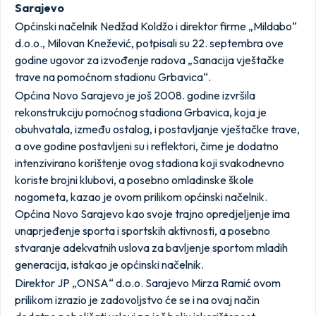
Sarajevo
Općinski načelnik Nedžad Koldžo i direktor firme „Mildabo“
d.o.o., Milovan Knežević, potpisali su 22. septembra ove
godine ugovor za izvođenje radova „Sanacija vještačke
trave na pomoćnom stadionu Grbavica“.
Općina Novo Sarajevo je još 2008. godine izvršila
rekonstrukciju pomoćnog stadiona Grbavica, koja je
obuhvatala, između ostalog, i postavljanje vještačke trave,
a ove godine postavljeni su i reflektori, čime je dodatno
intenzivirano korištenje ovog stadiona koji svakodnevno
koriste brojni klubovi, a posebno omladinske škole
nogometa, kazao je ovom prilikom općinski načelnik.
Općina Novo Sarajevo kao svoje trajno opredjeljenje ima
unaprjeđenje sporta i sportskih aktivnosti, a posebno
stvaranje adekvatnih uslova za bavljenje sportom mladih
generacija, istakao je općinski načelnik.
Direktor JP „ONSA“ d.o.o. Sarajevo Mirza Ramić ovom
prilikom izrazio je zadovoljstvo će se i na ovaj način