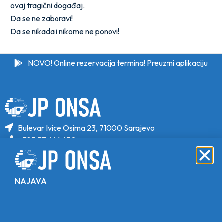
ovaj tragični događaj.
Da se ne zaboravi!
Da se nikada i nikome ne ponovi!
NOVO! Online rezervacija termina! Preuzmi aplikaciju
Bulevar Ivice Osima 23, 71000 Sarajevo
+387 33 646 470
+387 33 646 471
info@jponsa.ba
NAJAVA
©Copyright 2024. All Rights Reserved.
Design, Development & Maintenance By