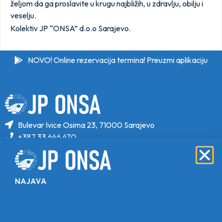
željom da ga proslavite u krugu najbližih, u zdravlju, obilju i
veselju.
Kolektiv JP “ONSA” d.o.o Sarajevo.
NOVO! Online rezervacija termina! Preuzmi aplikaciju
Bulevar Ivice Osima 23, 71000 Sarajevo
+387 33 646 470
+387 33 646 471
info@jponsa.ba
NAJAVA
©Copyright 2024. All Rights Reserved.
Design, Development & Maintenance By