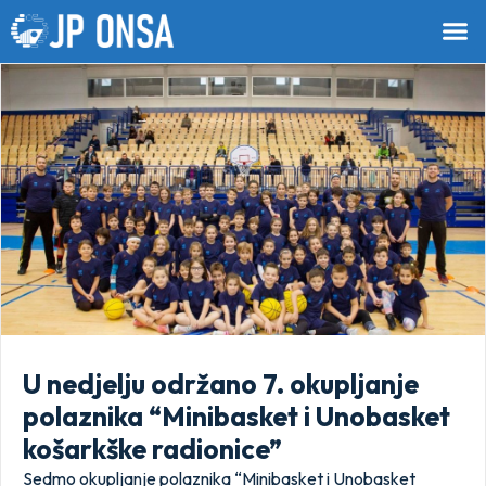
U nedjelju održano 7. okupljanje
polaznika “Minibasket i Unobasket
košarkške radionice”
Sedmo okupljanje polaznika “Minibasket i Unobasket