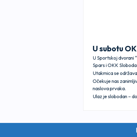
U subotu OK
U Sportskoj dvorani “
Spars i OKK Sloboda 
Utakmica se održava 
Očekuje nas zanimlji
naslova prvaka.
Ulaz je slobodan – d