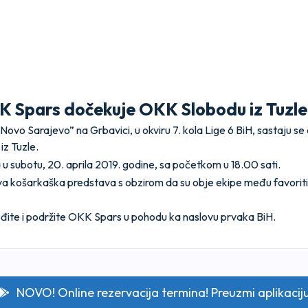
K Spars dočekuje OKK Slobodu iz Tuzle
Novo Sarajevo” na Grbavici, u okviru 7. kola Lige 6 BiH, sastaju 
iz Tuzle.
u subotu, 20. aprila 2019. godine, sa početkom u 18.00 sati.
va košarkaška predstava s obzirom da su obje ekipe među favorit
ođite i podržite OKK Spars u pohodu ka naslovu prvaka BiH.
NOVO! Online rezervacija termina! Preuzmi aplikacij