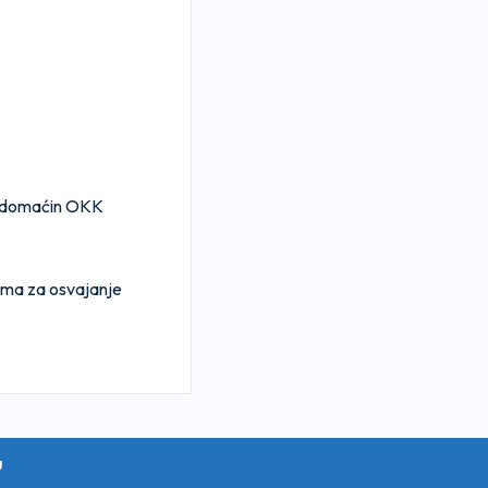
se domaćin OKK
ima za osvajanje
u