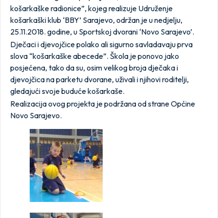
košarkaške radionice”, kojeg realizuje Udruženje
košarkaški klub ‘BBY’ Sarajevo, održan je u nedjelju,
25.11.2018. godine, u Sportskoj dvorani ‘Novo Sarajevo’.
Dječaci i djevojčice polako ali sigurno savladavaju prva
slova “košarkaške abecede”. Škola je ponovo jako
posjećena, tako da su, osim velikog broja dječaka i
djevojčica na parketu dvorane, uživali i njihovi roditelji,
gledajući svoje buduće košarkaše.
Realizacija ovog projekta je podržana od strane Općine
Novo Sarajevo.