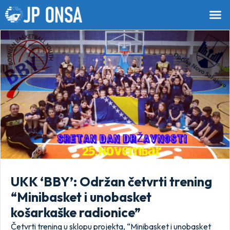
UKK ‘BBY’: Održan četvrti trening
“Minibasket i unobasket
košarkaške radionice”
Četvrti trening u sklopu projekta, “Minibasket i unobasket