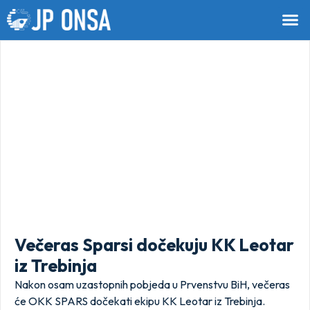
Večeras Sparsi dočekuju KK Leotar
iz Trebinja
Nakon osam uzastopnih pobjeda u Prvenstvu BiH, večeras
će OKK SPARS dočekati ekipu KK Leotar iz Trebinja.