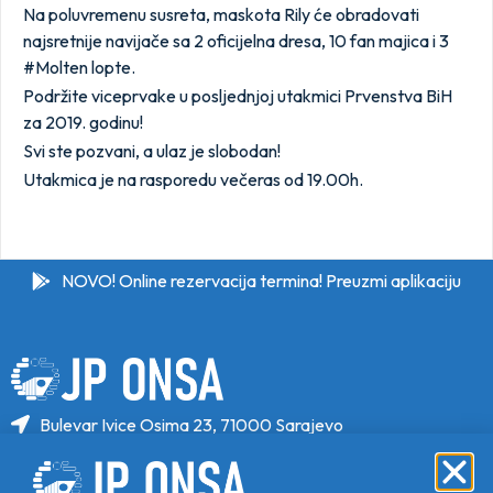
Na poluvremenu susreta, maskota Rily će obradovati
najsretnije navijače sa 2 oficijelna dresa, 10 fan majica i 3
#Molten lopte.
Podržite viceprvake u posljednjoj utakmici Prvenstva BiH
za 2019. godinu!
Svi ste pozvani, a ulaz je slobodan!
Utakmica je na rasporedu večeras od 19.00h.
NOVO! Online rezervacija termina! Preuzmi aplikaciju
Bulevar Ivice Osima 23, 71000 Sarajevo
+387 33 646 470
+387 33 646 471