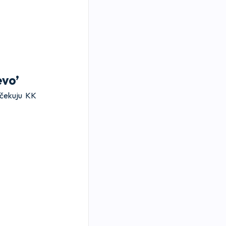
evo’
dočekuju KK