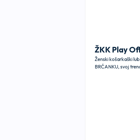
ŽKK Play Off
Ženski košarkaški lu
BRĆANKU, svoj trenaž