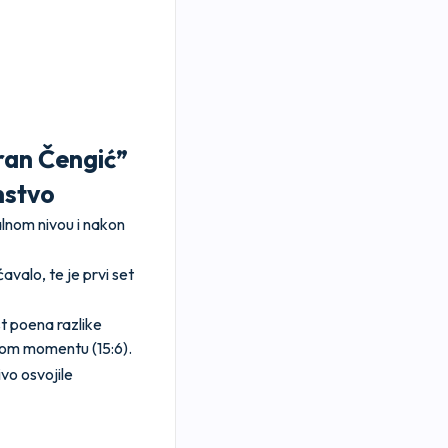
ran Čengić”
nstvo
alnom nivou i nakon
avalo, te je prvi set
t poena razlike
dnom momentu (15:6).
vo osvojile