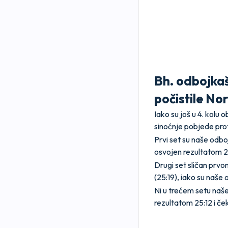
Bh. odbojkaš
počistile No
Iako su još u 4. kolu
sinoćnje pobjede prot
Prvi set su naše odbo
osvojen rezultatom 2
Drugi set sličan prvo
(25:19), iako su naše
Ni u trećem setu naše
rezultatom 25:12 i če