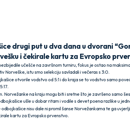
ice drugi put u dva dana u dvorani “Go
rvešku i čekirale kartu za Evropsko prve
 obezbijedile učešće na završnom turniru, fokus je ostao na maksim
iv Norveške, istu smo selekciju savladali i večeras s 3:0.
jkašice otvorile vodstvo od 5:1 i do kraja se to vodstvo samo poveć
5:17.
m. Norvežanke na kraju mogu biti i sretne što je završeno samo šes
 odbojkašice ušle u dobar ritam i vodile s devet poena razlike u je
 odbojkašice nisu dale ni promil šanse Norvežankama te ga uvjerlji
kirale kartu za Evropsko prvenstvo.