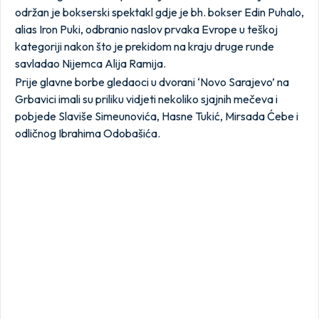
održan je bokserski spektakl gdje je bh. bokser Edin Puhalo,
alias Iron Puki, odbranio naslov prvaka Evrope u teškoj
kategoriji nakon što je prekidom na kraju druge runde
savladao Nijemca Alija Ramija.
Prije glavne borbe gledaoci u dvorani ‘Novo Sarajevo’ na
Grbavici imali su priliku vidjeti nekoliko sjajnih mečeva i
pobjede Slaviše Simeunovića, Hasne Tukić, Mirsada Ćebe i
odličnog Ibrahima Odobašića.