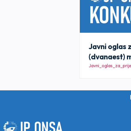
Javni oglas 
(dvanaest) m
Javni_oglas_za_pr