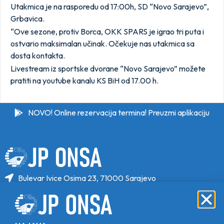
Utakmica je na rasporedu od 17:00h, SD “Novo Sarajevo”,
Grbavica.
“Ove sezone, protiv Borca, OKK SPARS je igrao tri puta i
ostvario maksimalan učinak. Očekuje nas utakmica sa
dosta kontakta.
Livestream iz sportske dvorane “Novo Sarajevo” možete
pratiti na youtube kanalu KS BiH od 17.00 h.
NOVO! Online rezervacija termina! Preuzmi aplikaciju
Bulevar Ivice Osima 23, 71000 Sarajevo
+387 33 646 470
+387 33 646 471
info@jponsa.ba