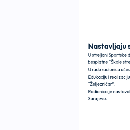
Nastavljaju s
U streljani Sportske 
besplatne “Škole str
U radu radionica učest
Edukaciju i realizacij
“Željezničar”.
Radionica je nastava
Sarajevo.