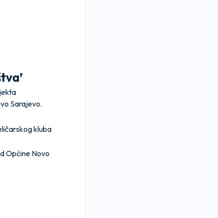
štva’
jekta
ovo Sarajevo.
reličarskog kluba
 od Općine Novo