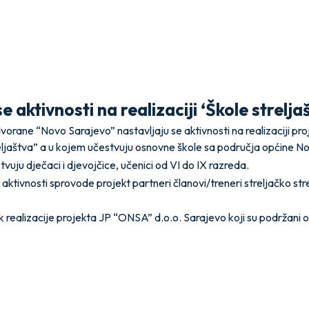
e aktivnosti na realizaciji ‘Škole strelja
dvorane “Novo Sarajevo” nastavljaju se aktivnosti na realizaciji pro
eljaštva” a u kojem učestvuju osnovne škole sa područja općine N
vuju dječaci i djevojčice, učenici od VI do IX razreda.
u aktivnosti sprovode projekt partneri članovi/treneri streljačko st
k realizacije projekta JP “ONSA” d.o.o. Sarajevo koji su podržani