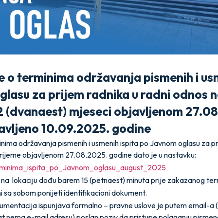
 o terminima održavanja pismenih i usm
lasu za prijem radnika u radni odnos 
2 (dvanaest) mjeseci objavljenom 27.0
avljeno 10.09.2025. godine
nima održavanja pismenih i usmenih ispita po Javnom oglasu za pri
ijeme objavljenom 27.08.2025. godine dato je u nastavku:
rminima_ispita_po_Javnom_oglasu_august_2025
na lokaciju dođu barem 15 (petnaest) minuta prije zakazanog term
 sa sobom ponijeti identifikacioni dokument.
umentacija ispunjava formalno – pravne uslove je putem email-a 
at nema e-mail adresu) poslan poziv da pristupe polaganju pismeno