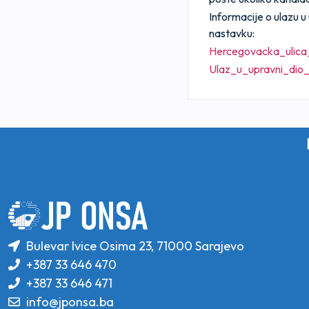
Informacije o ulazu u
nastavku:
Hercegovacka_ulica
Ulaz_u_upravni_di
Bulevar Ivice Osima 23, 71000 Sarajevo
+387 33 646 470
+387 33 646 471
info@jponsa.ba