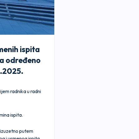
enih ispita
na određeno
8.2025.
jem radnika u radni
ina ispita.
(izuzetno putem
g i usmenog ispita.