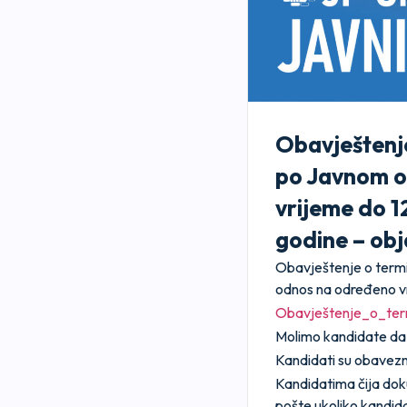
Obavještenje
po Javnom og
vrijeme do 1
godine – obj
Obavještenje o termi
odnos na određeno vr
Obavještenje_o_te
Molimo kandidate da 
Kandidati su obavezni
Kandidatima čija dok
pošte ukoliko kandid