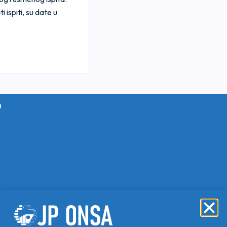
ispiti, su date u
u