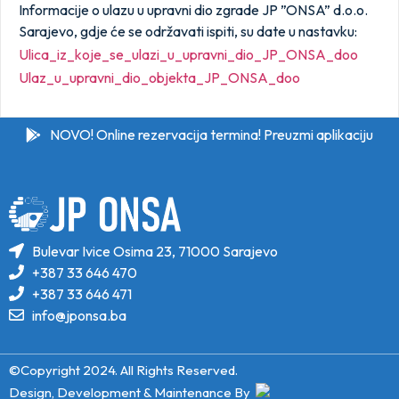
Informacije o ulazu u upravni dio zgrade JP ”ONSA” d.o.o.
Sarajevo, gdje će se održavati ispiti, su date u nastavku:
Ulica_iz_koje_se_ulazi_u_upravni_dio_JP_ONSA_doo
Ulaz_u_upravni_dio_objekta_JP_ONSA_doo
NOVO! Online rezervacija termina! Preuzmi aplikaciju
Bulevar Ivice Osima 23, 71000 Sarajevo
+387 33 646 470
+387 33 646 471
info@jponsa.ba
©Copyright 2024. All Rights Reserved.
Design, Development & Maintenance By