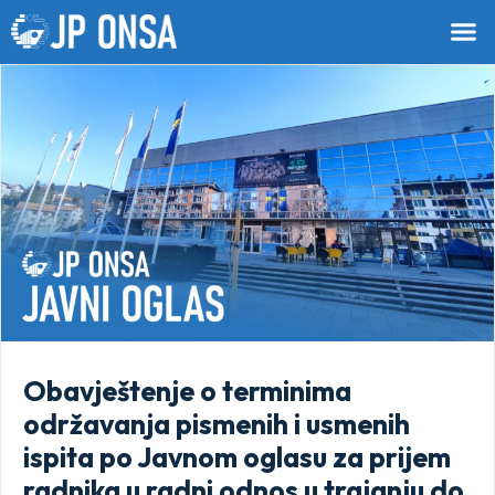
Obavještenje o terminima
održavanja pismenih i usmenih
ispita po Javnom oglasu za prijem
radnika u radni odnos u trajanju do