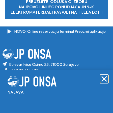
PREUZMITE: ODLUKA O IZBORU
NAJPOVOLJNIJEG PONUDJACA JN 9-K
ELEKTROMATERIJAL I RASVJETNA TIJELA LOT 1
NOVO! Online rezervacija termina! Preuzmi aplikaciju
Bulevar Ivice Osima 23, 71000 Sarajevo
+387 33 646 470
+387 33 646 471
info@jponsa.ba
NAJAVA
©Copyright 2024. All Rights Reserved.
Design, Development & Maintenance By