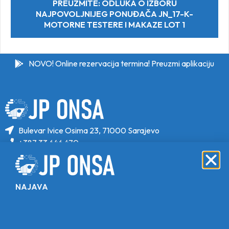
PREUZMITE: ODLUKA O IZBORU
NAJPOVOLJNIJEG PONUĐAČA JN_17-K-
MOTORNE TESTERE I MAKAZE LOT 1
NOVO! Online rezervacija termina! Preuzmi aplikaciju
Bulevar Ivice Osima 23, 71000 Sarajevo
+387 33 646 470
+387 33 646 471
info@jponsa.ba
NAJAVA
©Copyright 2024. All Rights Reserved.
Design, Development & Maintenance By