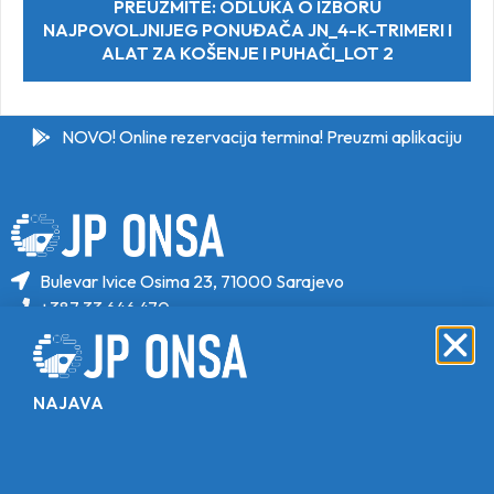
PREUZMITE: ODLUKA O IZBORU
NAJPOVOLJNIJEG PONUĐAČA JN_4-K-TRIMERI I
ALAT ZA KOŠENJE I PUHAČI_LOT 2
NOVO! Online rezervacija termina! Preuzmi aplikaciju
Bulevar Ivice Osima 23, 71000 Sarajevo
+387 33 646 470
+387 33 646 471
info@jponsa.ba
NAJAVA
©Copyright 2024. All Rights Reserved.
Design, Development & Maintenance By