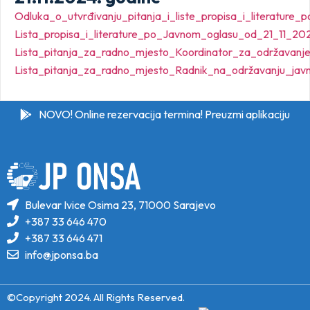
Odluka_o_utvrđivanju_pitanja_i_liste_propisa_i_literatur
Lista_propisa_i_literature_po_Javnom_oglasu_od_21_11_20
Lista_pitanja_za_radno_mjesto_Koordinator_za_održavanj
Lista_pitanja_za_radno_mjesto_Radnik_na_održavanju_jav
NOVO! Online rezervacija termina! Preuzmi aplikaciju
Bulevar Ivice Osima 23, 71000 Sarajevo
+387 33 646 470
+387 33 646 471
info@jponsa.ba
©Copyright 2024. All Rights Reserved.