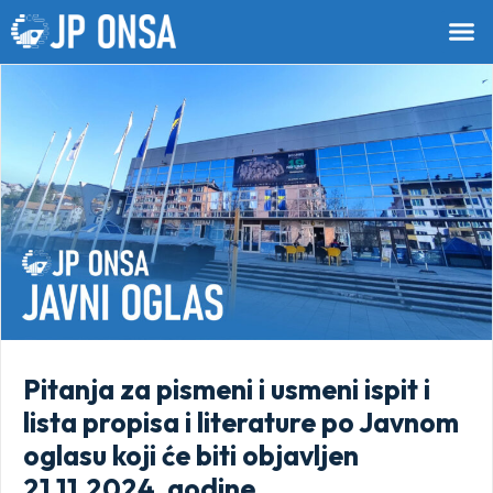
Pitanja za pismeni i usmeni ispit i
lista propisa i literature po Javnom
oglasu koji će biti objavljen
21.11.2024. godine